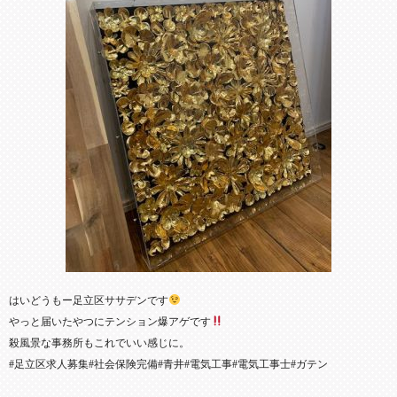
はいどうもー足立区ササデンです
やっと届いたやつにテンション爆アゲです
殺風景な事務所もこれでいい感じに。
#足立区求人募集#社会保険完備#青井#電気工事#電気工事士#ガテン