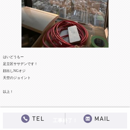
はいどうもー
足立区ササデンです！
顔出しNGオジ
天空のジョイント
以上！
工事終了！