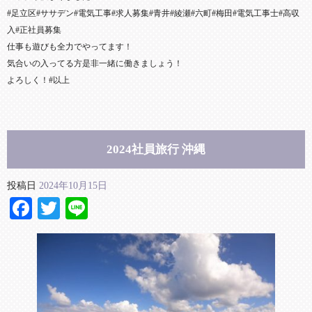
#足立区#ササデン#電気工事#求人募集#青井#綾瀬#六町#梅田#電気工事士#高収
入#正社員募集
仕事も遊びも全力でやってます！
気合いの入ってる方是非一緒に働きましょう！
よろしく！#以上
2024社員旅行 沖縄
投稿日
2024年10月15日
Facebook
Twitter
Line