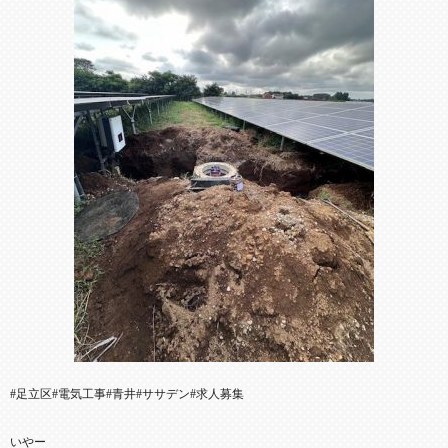
#足立区#電気工事#青井#ササデン#求人募集
いやー