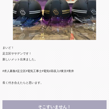
まいど！
足立区ササデンです！
新しいメット出来ました。
#求人募集#足立区#電気工事士#電気#高収入#東京#青井
長く付き合えたらと思います。
そこすいません！