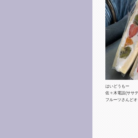
はいどうもー
佐々木電設(ササデ
フルーツさんどオ