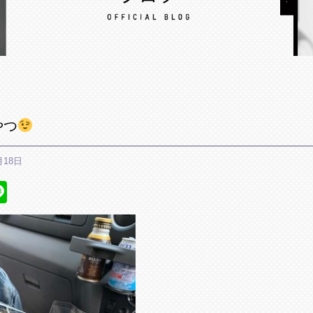
やつ
月18日
ebook
itter
Line