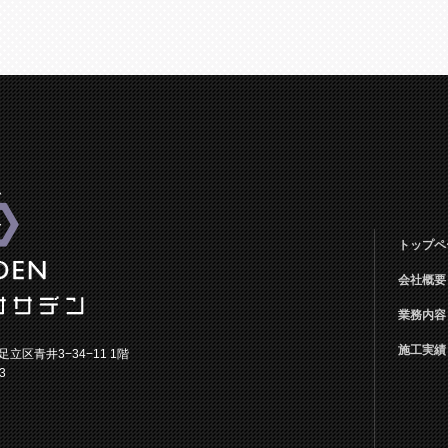
トップペ
会社概要
業務内容
施工実績
都足立区青井3−34−11 1階
3