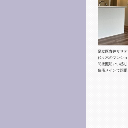
足立区青井ササデ
代々木のマンショ
間接照明いい感じ
住宅メインで頑張