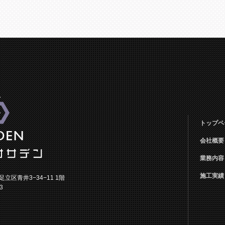
トップペ
会社概要
業務内容
施工実績
都足立区青井3−34−11 1階
3