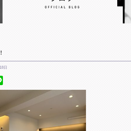
！
18日
ebook
itter
Line