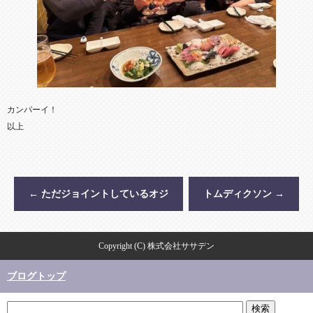
カンパーイ！
以上
←
ただジョイントしているオジ
トムディクソン
→
Copyright (C) 株式会社ササデン
ブログトップ